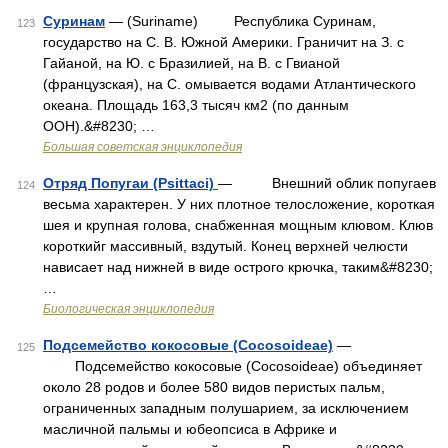
Суринам
— (Suriname) Республика Суринам,
123
государство на С. В. Южной Америки. Граничит на З. с
Гайаной, на Ю. с Бразилией, на В. с Гвианой
(французская), на С. омывается водами Атлантического
океана. Площадь 163,3 тысяч км2 (по данным
ООН).&#8230; …
Большая советская энциклопедия
Отряд Попугаи (Psittaci)
— Внешний облик попугаев
124
весьма характерен. У них плотное телосложение, короткая
шея и крупная голова, снабженная мощным клювом. Клюв
короткийг массивный, вздутый. Конец верхней челюсти
нависает над нижней в виде острого крючка, таким&#8230;
…
Биологическая энциклопедия
Подсемейство кокосовые (Cocosoideae)
—
125
Подсемейство кокосовые (Cocosoideae) объединяет
около 28 родов и более 580 видов перистых пальм,
ограниченных западным полушарием, за исключением
масличной пальмы и юбеопсиса в Африке и