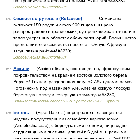
пантропической кокосовой пальмы. Виды этого&#8230; …
Биологическая энциклопедия
Семейство рутовые (Rutaceae)
— Семейство
126
включает 150 родов и около 900 видов и широко
распространено в тропических, субтропических и отчасти в
тепло умеренных областях обоих полушарий. Большинство
представителей семейства населяет Южную Африку и
засушливые районы&#8230; …
Биологическая энциклопедия
Ассини
— (Assini) область, состоящая под французским
127
покровительством на крайнем востоке Золотого берега
Верхней Гвинеи, разделенная лагуной Аби (упоминаемая
Рогозинским под названием Are, Ahe) на южную плоскую
береговую полосу и северную холмистую&#8230; …
Энциклопедический словарь Ф.А. Брокгауза и И.А. Ефрона
Бетель
— (Piper Betle L.) перец бетель, лазящий ост
128
индский полукустарник из семейства кирказоновых
(Aristolochiaceae), с бороздчатыми ветвями, яйцевидно
сердцевидными листьями длиной в 6 дюйм. и редкими
висячими кистями цветков без околоцветника, с 2&#8230; …