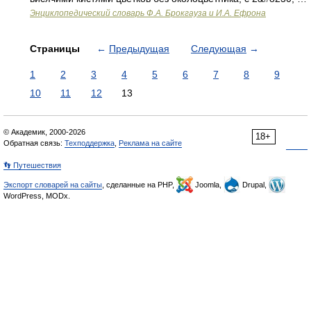
Энциклопедический словарь Ф.А. Брокгауза и И.А. Ефрона
Страницы
←
Предыдущая
Следующая
→
1
2
3
4
5
6
7
8
9
10
11
12
13
© Академик, 2000-2026
18+
Обратная связь:
Техподдержка
,
Реклама на сайте
👣 Путешествия
Экспорт словарей на сайты
, сделанные на PHP,
Joomla,
Drupal,
WordPress, MODx.