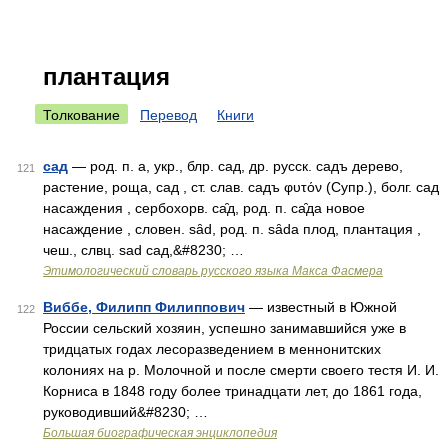
плантация
Толкование
Перевод
Книги
сад
— род. п. а, укр., блр. сад, др. русск. садъ дерево,
121
растение, роща, сад , ст. слав. садъ φυτόν (Супр.), болг. сад
насаждения , сербохорв. са̑д, род. п. са̑да новое
насаждение , словен. sȃd, род. п. sȃda плод, плантация ,
чеш., слвц. sаd сад,&#8230; …
Этимологический словарь русского языка Макса Фасмера
Виббе, Филипп Филиппович
— известный в Южной
122
России сельский хозяин, успешно занимавшийся уже в
тридцатых годах лесоразведением в меннонитских
колониях на р. Молочной и после смерти своего тестя И. И.
Корниса в 1848 году более тринадцати лет, до 1861 года,
руководивший&#8230; …
Большая биографическая энциклопедия